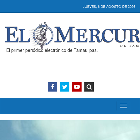
JUEVES, 6 DE AGOSTO DE 2026
El primer periódico electrónico de Tamaulipas.
Activar/
menú