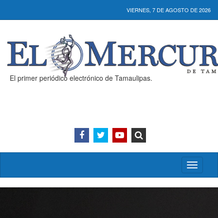
VIERNES, 7 DE AGOSTO DE 2026
El primer periódico electrónico de Tamaulipas.
Activar/
menú