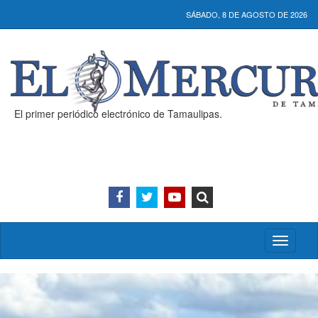
SÁBADO, 8 DE AGOSTO DE 2026
El primer periódico electrónico de Tamaulipas.
Activar/
menú