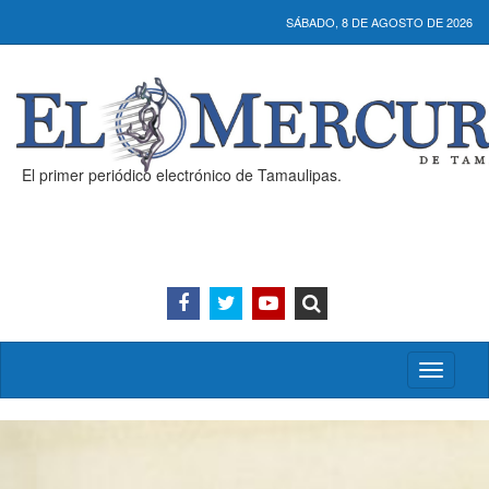
SÁBADO, 8 DE AGOSTO DE 2026
El primer periódico electrónico de Tamaulipas.
Activar/
menú