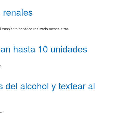
 renales
 trasplante hepático realizado meses atrás
can hasta 10 unidades
s
 del alcohol y textear al
es