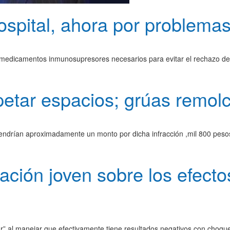
ospital, ahora por problemas
 medicamentos inmunosupresores necesarios para evitar el rechazo del
petar espacios; grúas remol
 tendrían aproximadamente un monto por dicha infracción ,mil 800 peso
ación joven sobre los efectos
ear” al manejar que efectivamente tiene resultados negativos con choqu