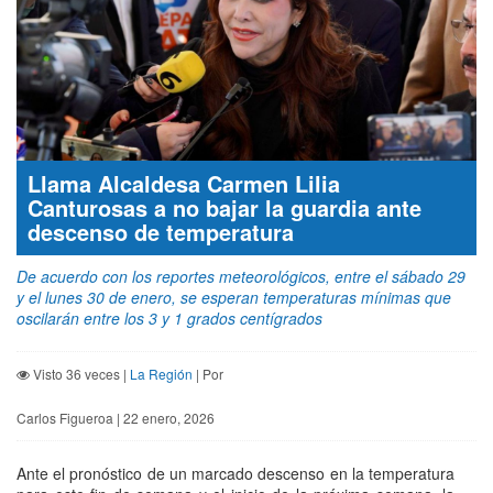
Llama Alcaldesa Carmen Lilia
Canturosas a no bajar la guardia ante
descenso de temperatura
De acuerdo con los reportes meteorológicos, entre el sábado 29
y el lunes 30 de enero, se esperan temperaturas mínimas que
oscilarán entre los 3 y 1 grados centígrados
Visto 36 veces |
La Región
| Por
Carlos Figueroa | 22 enero, 2026
Ante el pronóstico de un marcado descenso en la temperatura