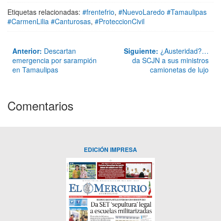
Etiquetas relacionadas:
#frentefrio
,
#NuevoLaredo #Tamaulipas
#CarmenLilia #Canturosas
,
#ProteccionCivil
Anterior:
Descartan
Siguiente:
¿Austeridad?…
emergencia por sarampión
da SCJN a sus ministros
en Tamaulipas
camionetas de lujo
Comentarios
EDICIÓN IMPRESA