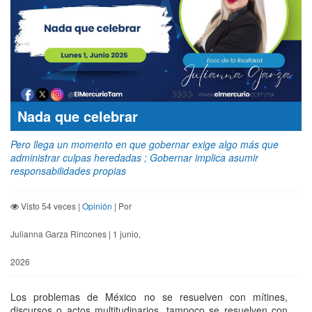
Nada que celebrar
Pero llega un momento en que gobernar exige algo más que
administrar culpas heredadas ; Gobernar implica asumir
responsabilidades propias
Visto 54 veces |
Opinión
| Por
Julianna Garza Rincones | 1 junio,
2026
Los problemas de México no se resuelven con mítines,
discursos o actos multitudinarios, tampoco se resuelven con