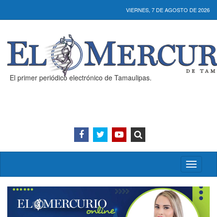
VIERNES, 7 DE AGOSTO DE 2026
El primer periódico electrónico de Tamaulipas.
Activar/
menú