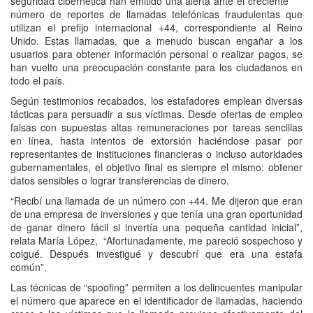
seguridad cibernética han emitido una alerta ante el creciente
número de reportes de llamadas telefónicas fraudulentas que
utilizan el prefijo internacional +44, correspondiente al Reino
Unido. Estas llamadas, que a menudo buscan engañar a los
usuarios para obtener información personal o realizar pagos, se
han vuelto una preocupación constante para los ciudadanos en
todo el país.
Según testimonios recabados, los estafadores emplean diversas
tácticas para persuadir a sus víctimas. Desde ofertas de empleo
falsas con supuestas altas remuneraciones por tareas sencillas
en línea, hasta intentos de extorsión haciéndose pasar por
representantes de instituciones financieras o incluso autoridades
gubernamentales, el objetivo final es siempre el mismo: obtener
datos sensibles o lograr transferencias de dinero.
“Recibí una llamada de un número con +44. Me dijeron que eran
de una empresa de inversiones y que tenía una gran oportunidad
de ganar dinero fácil si invertía una pequeña cantidad inicial”,
relata María López, “Afortunadamente, me pareció sospechoso y
colgué. Después investigué y descubrí que era una estafa
común”.
Las técnicas de “spoofing” permiten a los delincuentes manipular
el número que aparece en el identificador de llamadas, haciendo