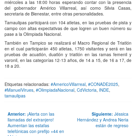
miércoles a las 18:00 horas esperando contar con la presencia
del gobernador Américo Villarreal, así como Silvia Casas,
secretaria de Bienestar, entre otras personalidades.
Tamaulipas participará con 104 atletas, en las pruebas de pista y
campo con altas expectativas de que logren un buen número su
pase a la Olimpiada Nacional.
También en Tampico se realizará el Macro Regional de Triatlón
en el cual participarán 450 atletas, 1750 visitantes y será en las
pruebas de acuatlón, duatlón y triatlón en las ramas femenil y
varonil, en las categorías 12-13 años, de 14 a 15, de 16 a 17, de
18 a 20.
Etiquetas relacionadas:
#AmericoVillarreal
,
#CONADE2025
,
#ManuelVirues
,
#OlimpiadaNacional
,
CdVictoria
,
INDE
,
tamaulipas
Anterior:
¡Alerta con las
Siguiente:
Jéssica
llamadas del extranjero!
Hernández y Andrea Neria
Aumentan las estafas
están de regreso
telefónicas con prefijo +44 en