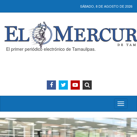
SÁBADO, 8 DE AGOSTO DE 2026
El primer periódico electrónico de Tamaulipas.
Activar/
menú