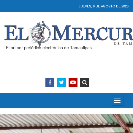
JUEVES, 6 DE AGOSTO DE 2026
El primer periódico electrónico de Tamaulipas.
Activar/
menú