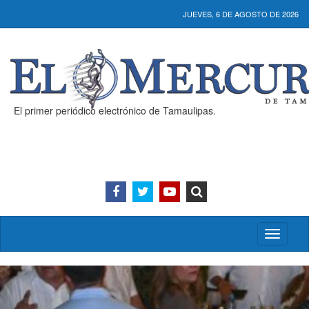
JUEVES, 6 DE AGOSTO DE 2026
El primer periódico electrónico de Tamaulipas.
Activar/
menú