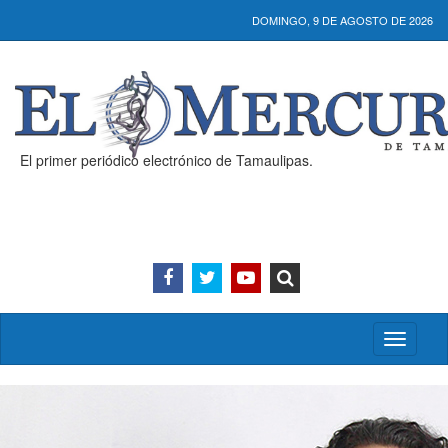
DOMINGO, 9 DE AGOSTO DE 2026
El primer periódico electrónico de Tamaulipas.
Activar/
menú