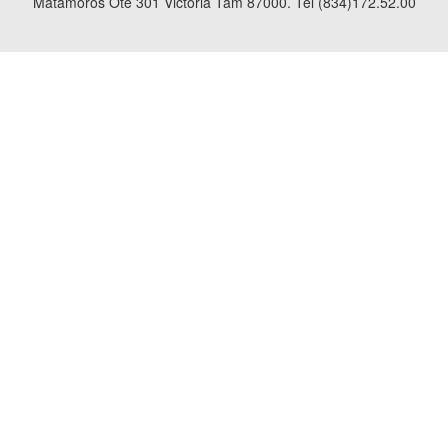
Matamoros Ote 301 Victoria Tam 87000. Tel (834)172.52.00