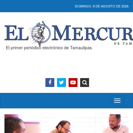
DOMINGO, 9 DE AGOSTO DE 2026
El primer periódico electrónico de Tamaulipas.
Activar/
menú