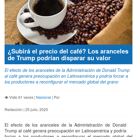
¿Subirá el precio del café? Los aranceles
de Trump podrían disparar su valor
El efecto de los aranceles de la Administración de Donald Trump
al café genera preocupación en Latinoamérica y podría forzar a
los productores a reconfigurar el mercado global del grano
Visto 61 veces |
Nacional
| Por
Redacción | 25 julio, 2025
El efecto de los aranceles de la Administración de Donald
Trump al café genera preocupación en Latinoamérica y podría
forzar a los productores a reconfigurar el mercado global del