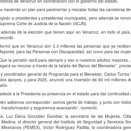
eteras de Veracruz en coordinación con el gobierno del estado.
haciendo un plan para pavimentar y rescatar todas las carreteras de V
girán a presidentes y presidentas municipales, pero además se renovar
 Suprema Corte de Justicia de la Nación (SCJN).
, además de la elección que tienen aquí en Veracruz, en todo el país,
recordó.
informó que en Veracruz son 2.3 millones las personas que ya recibe
Mayores; para las Personas con Discapacidad, así como para las muje
Que la pensión será para siempre y eso a nuestros adultos mayores, 
gará su recurso a través de la tarjeta del Banco del Bienestar”, precis
ca y coordinador general de Programas para el Bienestar, Carlos Torr
stos apoyos, y para 2025, anunció una inversión de 60 mil millones d
 año.
eció a la Presidenta su presencia en el estado para dar continuidad a
ién sabemos corresponder; somos gente de trabajo, y junto con todos
en transformación y seguiremos avanzando”, comentó.
ía, Luz Elena González Escobar; la secretaria de las Mujeres, Citlal
edina; el director general del Instituto de Seguridad y Servicios So
s Mexicanos (PEMEX), Víctor Rodríguez Padilla; la coordinadora gene