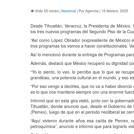
Visto 55 veces |
Nacional
| Por Agencia | 16 febrero, 2025
Desde Tihuatlán, Veracruz, la Presidenta de México, 
los tres nuevos programas del Segundo Piso de la Cuar
“Así como López Obrador (expresidente de México) en
tres programas los vamos a hacer constitucionales. Va
Así lo mencionó durante la entrega de Programas para 
Además, destacó que México recuperó su dignidad con l
“Yo lo siento, lo veo, lo percibo que lo que se rec
grandioso, una potencia cultural en el mundo, y eso es
“Por eso vengo a decirles, que no va a haber divorcio
es lo que nos mantiene siempre con una enorme fuerz
Informó que en esta gira visitó, junto con la goberna
Tihuatlán, donde anunció que, desde el Gobierno de Mé
(Pemex), luego de que en el periodo neoliberal se cer
“Aquí vivieron durante años esa caída de Pemex, 
petroquímica”, anunció e informó que para lograrlo vis