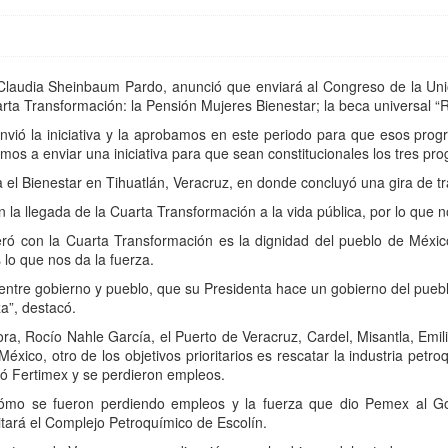
Claudia Sheinbaum Pardo, anunció que enviará al Congreso de la Unión
ta Transformación: la Pensión Mujeres Bienestar; la beca universal “R
vió la iniciativa y la aprobamos en este periodo para que esos progr
mos a enviar una iniciativa para que sean constitucionales los tres pr
el Bienestar en Tihuatlán, Veracruz, en donde concluyó una gira de tra
a llegada de la Cuarta Transformación a la vida pública, por lo que n
uperó con la Cuarta Transformación es la dignidad del pueblo de Méxi
 lo que nos da la fuerza.
 entre gobierno y pueblo, que su Presidenta hace un gobierno del puebl
a”, destacó.
dora, Rocío Nahle García, el Puerto de Veracruz, Cardel, Misantla, Emi
xico, otro de los objetivos prioritarios es rescatar la industria petr
ró Fertimex y se perdieron empleos.
cómo se fueron perdiendo empleos y la fuerza que dio Pemex al Go
itará el Complejo Petroquímico de Escolín.