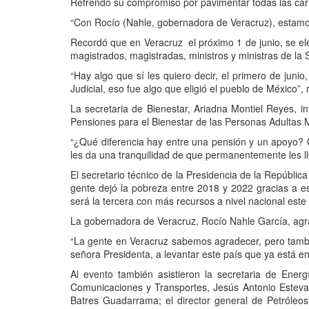
Refrendó su compromiso por pavimentar todas las carr
“Con Rocío (Nahle, gobernadora de Veracruz), estamos 
Recordó que en Veracruz el próximo 1 de junio, se ele
magistrados, magistradas, ministros y ministras de la
“Hay algo que sí les quiero decir, el primero de junio
Judicial, eso fue algo que eligió el pueblo de México”, 
La secretaria de Bienestar, Ariadna Montiel Reyes, 
Pensiones para el Bienestar de las Personas Adultas 
“¿Qué diferencia hay entre una pensión y un apoyo? 
les da una tranquilidad de que permanentemente les lle
El secretario técnico de la Presidencia de la Repúbli
gente dejó la pobreza entre 2018 y 2022 gracias a e
será la tercera con más recursos a nivel nacional este
La gobernadora de Veracruz, Rocío Nahle García, agrad
“La gente en Veracruz sabemos agradecer, pero tamb
señora Presidenta, a levantar este país que ya está 
Al evento también asistieron la secretaria de Energ
Comunicaciones y Transportes, Jesús Antonio Esteva M
Batres Guadarrama; el director general de Petróleo