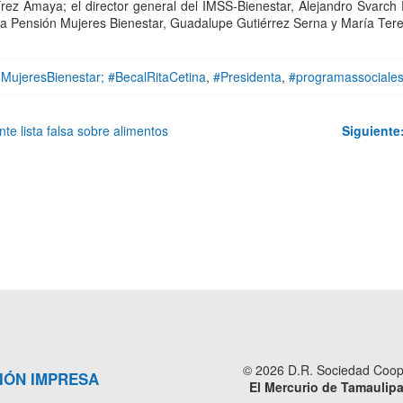
írez Amaya; el director general del IMSS-Bienestar, Alejandro Svarch
a Pensión Mujeres Bienestar, Guadalupe Gutiérrez Serna y María Ter
MujeresBienestar; #BecalRitaCetina
,
#Presidenta
,
#programassociale
 lista falsa sobre alimentos
Siguiente
© 2026 D.R. Sociedad Cooper
IÓN IMPRESA
El Mercurio de Tamaulip