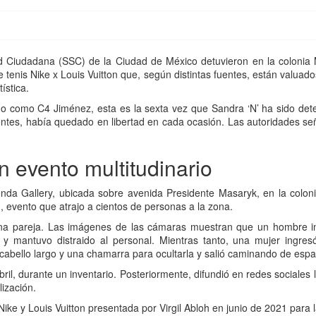
ad Ciudadana (SSC) de la Ciudad de México detuvieron en la colonia
tenis Nike x Louis Vuitton que, según distintas fuentes, están valuado
ística.
do como C4 Jiménez, esta es la sexta vez que Sandra ‘N’ ha sido det
ntes, había quedado en libertad en cada ocasión. Las autoridades señ
 evento multitudinario
tienda Gallery, ubicada sobre avenida Presidente Masaryk, en la colon
), evento que atrajo a cientos de personas a la zona.
una pareja. Las imágenes de las cámaras muestran que un hombre in
s y mantuvo distraido al personal. Mientras tanto, una mujer ingres
abello largo y una chamarra para ocultarla y salió caminando de espa
abril, durante un inventario. Posteriormente, difundió en redes sociales
lización.
 Nike y Louis Vuitton presentada por Virgil Abloh en junio de 2021 par