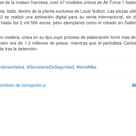
inas de la maison francesa, creó 47 modelos únicos de Air Force 1 fus
a, Italia, dentro de la planta exclusiva de Louis Vuitton. Las piezas util
 se realizó una activación digital para su venta internacional, sin di
 hasta los 2 mil 500 euros, pero ejemplares como el robado en Gallery
 en madera, única en su tipo,cuyo proceso de elaboración tomó más de m
valor era de 1.2 millones de pesos, mientras que el periodista Carlo
a tras la detención.
#obraartistica
,
#SecretariaDeSeguridad
,
#tenisNike
símbolo de corrupción e
S