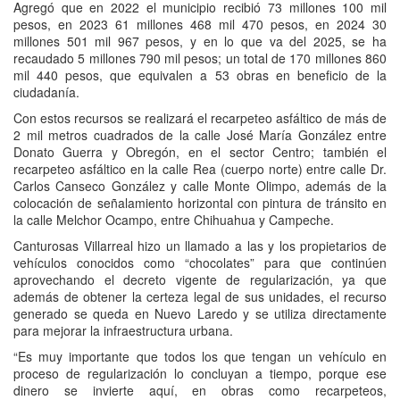
Agregó que en 2022 el municipio recibió 73 millones 100 mil
pesos, en 2023 61 millones 468 mil 470 pesos, en 2024 30
millones 501 mil 967 pesos, y en lo que va del 2025, se ha
recaudado 5 millones 790 mil pesos; un total de 170 millones 860
mil 440 pesos, que equivalen a 53 obras en beneficio de la
ciudadanía.
Con estos recursos se realizará el recarpeteo asfáltico de más de
2 mil metros cuadrados de la calle José María González entre
Donato Guerra y Obregón, en el sector Centro; también el
recarpeteo asfáltico en la calle Rea (cuerpo norte) entre calle Dr.
Carlos Canseco González y calle Monte Olimpo, además de la
colocación de señalamiento horizontal con pintura de tránsito en
la calle Melchor Ocampo, entre Chihuahua y Campeche.
Canturosas Villarreal hizo un llamado a las y los propietarios de
vehículos conocidos como “chocolates” para que continúen
aprovechando el decreto vigente de regularización, ya que
además de obtener la certeza legal de sus unidades, el recurso
generado se queda en Nuevo Laredo y se utiliza directamente
para mejorar la infraestructura urbana.
“Es muy importante que todos los que tengan un vehículo en
proceso de regularización lo concluyan a tiempo, porque ese
dinero se invierte aquí, en obras como recarpeteos,