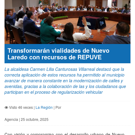
Transformarán vialidades de Nuevo
Laredo con recursos de REPUVE
La alcaldesa Carmen Lilia Canturosas Villarreal destacó que la
correcta aplicación de estos recursos ha permitido al municipio
avanzar de manera constante en la modernización de calles y
avenidas, gracias a la colaboración de las y los ciudadanos que
participan en el proceso de regularización vehicular
Visto 46 veces |
La Región
| Por
Agencia | 25 octubre, 2025
Con visión y compromiso con el desarrollo urbano de Nuevo