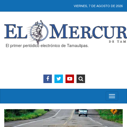
VIERNES, 7 DE AGOSTO DE 2026
El primer periódico electrónico de Tamaulipas.
Activar/
menú