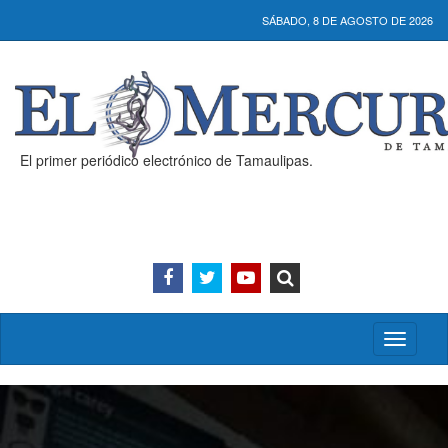
SÁBADO, 8 DE AGOSTO DE 2026
El primer periódico electrónico de Tamaulipas.
Activar/
menú