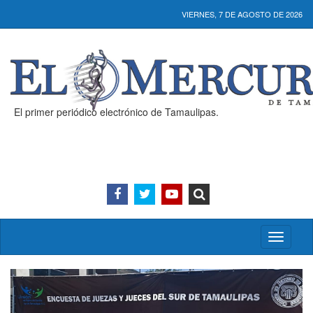
VIERNES, 7 DE AGOSTO DE 2026
El primer periódico electrónico de Tamaulipas.
Activar/
menú