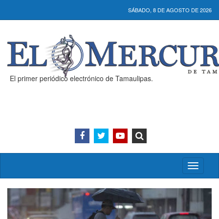
SÁBADO, 8 DE AGOSTO DE 2026
El primer periódico electrónico de Tamaulipas.
Activar/
menú