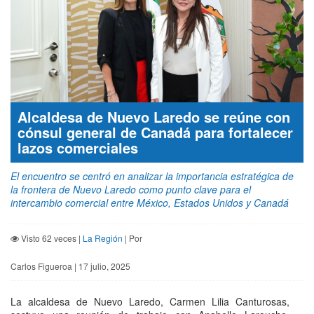
Alcaldesa de Nuevo Laredo se reúne con
cónsul general de Canadá para fortalecer
lazos comerciales
El encuentro se centró en analizar la importancia estratégica de
la frontera de Nuevo Laredo como punto clave para el
intercambio comercial entre México, Estados Unidos y Canadá
Visto 62 veces |
La Región
| Por
Carlos Figueroa | 17 julio, 2025
La alcaldesa de Nuevo Laredo, Carmen Lilia Canturosas,