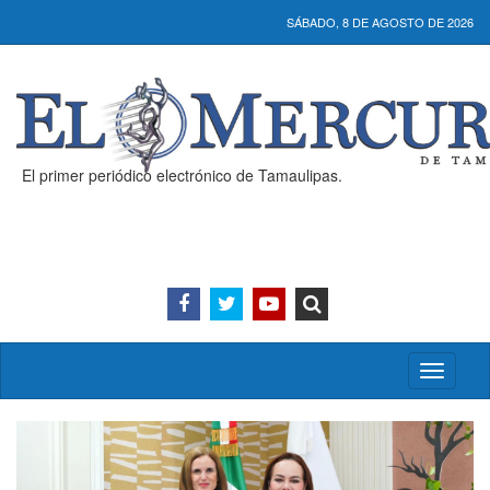
SÁBADO, 8 DE AGOSTO DE 2026
El primer periódico electrónico de Tamaulipas.
Activar/
menú