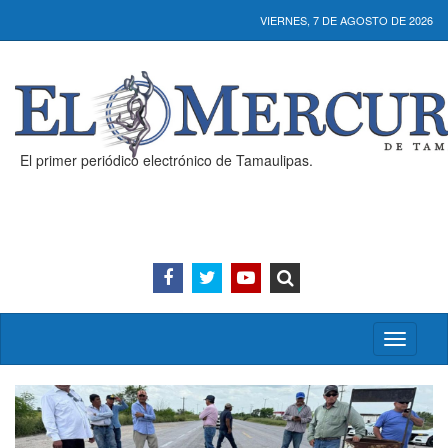
VIERNES, 7 DE AGOSTO DE 2026
El primer periódico electrónico de Tamaulipas.
Activar/
menú