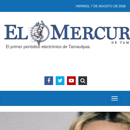
VIERNES, 7 DE AGOSTO DE 2026
El primer periódico electrónico de Tamaulipas.
Activar/
menú