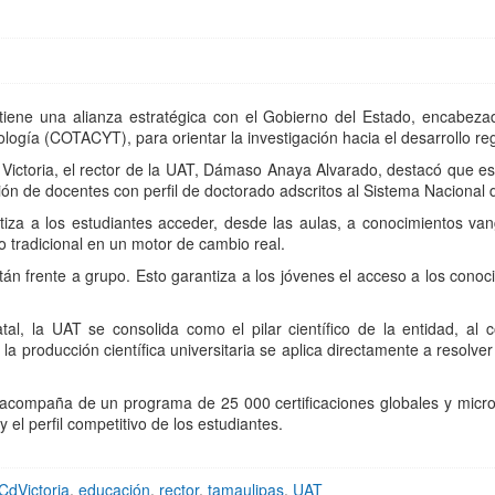
ne una alianza estratégica con el Gobierno del Estado, encabezado
logía (COTACYT), para orientar la investigación hacia el desarrollo re
ctoria, el rector de la UAT, Dámaso Anaya Alvarado, destacó que esta e
ón de docentes con perfil de doctorado adscritos al Sistema Nacional d
ntiza a los estudiantes acceder, desde las aulas, a conocimientos van
o tradicional en un motor de cambio real.
tán frente a grupo. Esto garantiza a los jóvenes el acceso a los cono
atal, la UAT se consolida como el pilar científico de la entidad, al
la producción científica universitaria se aplica directamente a resolve
e acompaña de un programa de 25 000 certificaciones globales y micro
el perfil competitivo de los estudiantes.
CdVictoria
,
educación
,
rector
,
tamaulipas
,
UAT