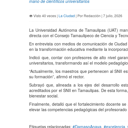
mano de científicos universitarios
Visto 40 veces |
La Ciudad
| Por Redacción | 7 julio, 2026
La Universidad Autónoma de Tamaulipas (UAT) mantie
directa con el Consejo Tamaulipeco de Ciencia y Tecno
En entrevista con medios de comunicación de Ciudad Vi
en la transformación educativa mediante la incorporaci
Indicó que, contar con profesores de alto nivel gara
universitarios, transformando así el modelo pedagógic
“Actualmente, los maestros que pertenecen al SNII es
su formación”, afirmó el rector.
Subrayó que, alineada a los ejes del desarrollo est
acreditados por el SNII en Tamaulipas. De esta forma, 
bienestar social.
Finalmente, detalló que el fortalecimiento docente s
elevar las competencias pedagógicas del profesorado y 
Etiquetas relacionadas:
#DamasoAnaya
,
#excelencia
,