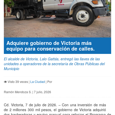
Adquiere gobierno de Victoria más
equipo para conservación de calles.
El alcalde de Victoria, Lalo Gattás, entregó las llaves de las
unidades a operadores de la secretaría de Obras Públicas del
Municipio
Visto 39 veces |
La Ciudad
| Por
Ramón Mendoza S. | 7 julio, 2026
Cd. Victoria, 7 de julio de 2026. – Con una inversión de más
de 2 millones 300 mil pesos, el gobierno de Victoria adquirió
dos bacheadoras y equipo manual para reforzar el Programa de