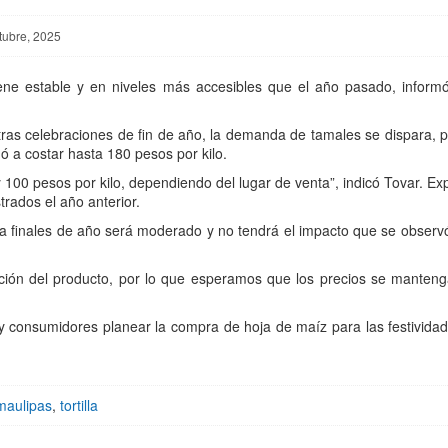
tubre, 2025
ene estable y en niveles más accesibles que el año pasado, informó
tras celebraciones de fin de año, la demanda de tamales se dispara, p
 a costar hasta 180 pesos por kilo.
 100 pesos por kilo, dependiendo del lugar de venta”, indicó Tovar. E
trados el año anterior.
ia finales de año será moderado y no tendrá el impacto que se observó
ción del producto, por lo que esperamos que los precios se manteng
s y consumidores planear la compra de hoja de maíz para las festivida
maulipas
,
tortilla