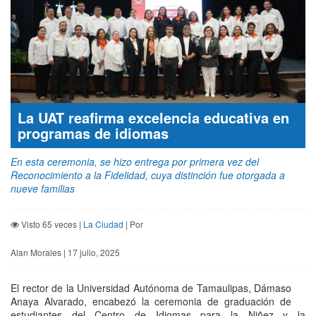
La UAT reafirma excelencia educativa en
programas de idiomas
En esta ceremonia, se hizo entrega por primera vez del
Reconocimiento a la Fidelidad, cuya distinción fue otorgada a
nueve familias
Visto 65 veces |
La Ciudad
| Por
Alan Morales | 17 julio, 2025
El rector de la Universidad Autónoma de Tamaulipas, Dámaso
Anaya Alvarado, encabezó la ceremonia de graduación de
estudiantes del Centro de Idiomas para la Niñez y la