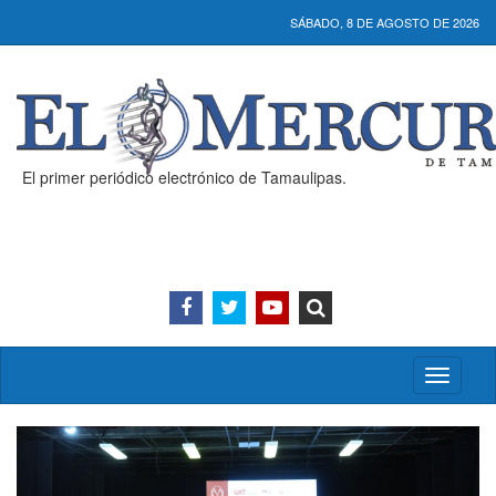
SÁBADO, 8 DE AGOSTO DE 2026
El primer periódico electrónico de Tamaulipas.
Activar/
menú