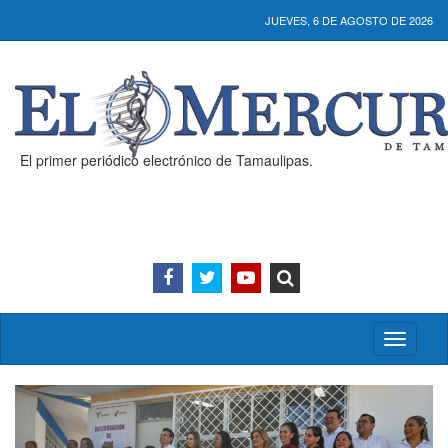
JUEVES, 6 DE AGOSTO DE 2026
El primer periódico electrónico de Tamaulipas.
Activar/
menú