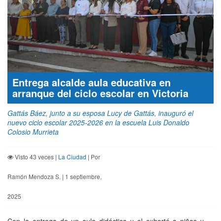
Entrega alcalde aula educativa en
arranque del ciclo escolar en Victoria
Gattás Báez, junto a su esposa Lucy de Gattás, inauguró el
nuevo ciclo escolar 2025-2026 en la escuela Luis Donaldo
Colosio Murrieta
Visto 43 veces |
La Ciudad
| Por
Ramón Mendoza S. | 1 septiembre,
2025