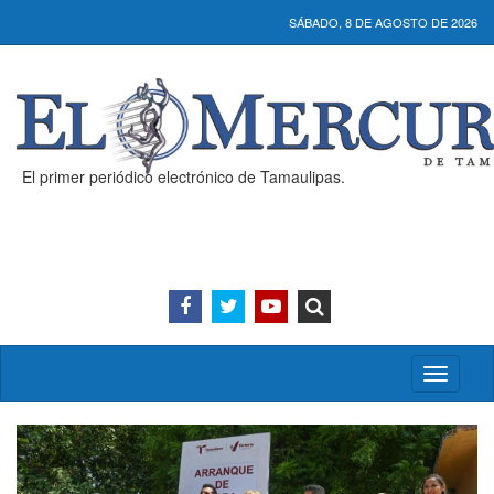
SÁBADO, 8 DE AGOSTO DE 2026
El primer periódico electrónico de Tamaulipas.
Activar/
menú