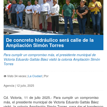
De concreto hidráulico será calle de la
Ampliación Simón Torres
Para cumplir un compromiso más, el presidente municipal de
Victoria Eduardo Gattás Báez visitó la colonia Ampliación Simón
Torres
Visto 34 veces |
La Ciudad
| Por
Agencia | 12 julio, 2025
Cd. Victoria, 11 de julio 2025.- Para cumplir un compromiso
más, el presidente municipal de Victoria Eduardo Gattás Báez
visitó la colonia Ampliación Simón Torres, para dar el banderazo