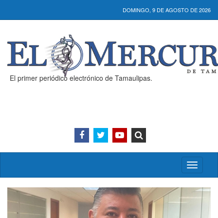
DOMINGO, 9 DE AGOSTO DE 2026
El primer periódico electrónico de Tamaulipas.
Activar/
menú