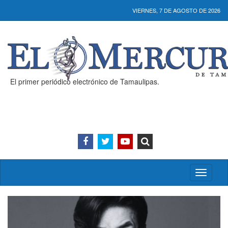
VIERNES, 7 DE AGOSTO DE 2026
El primer periódico electrónico de Tamaulipas.
Activar/
menú