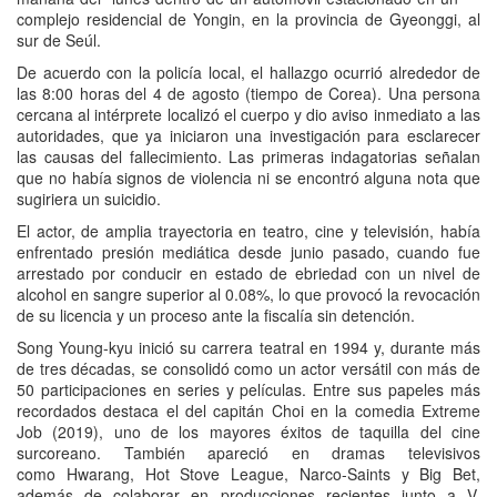
complejo residencial de Yongin, en la provincia de Gyeonggi, al
sur de Seúl.
De acuerdo con la policía local, el hallazgo ocurrió alrededor de
las 8:00 horas del 4 de agosto (tiempo de Corea). Una persona
cercana al intérprete localizó el cuerpo y dio aviso inmediato a las
autoridades, que ya iniciaron una investigación para esclarecer
las causas del fallecimiento. Las primeras indagatorias señalan
que no había signos de violencia ni se encontró alguna nota que
sugiriera un suicidio.
El actor, de amplia trayectoria en teatro, cine y televisión, había
enfrentado presión mediática desde junio pasado, cuando fue
arrestado por conducir en estado de ebriedad con un nivel de
alcohol en sangre superior al 0.08%, lo que provocó la revocación
de su licencia y un proceso ante la fiscalía sin detención.
Song Young-kyu inició su carrera teatral en 1994 y, durante más
de tres décadas, se consolidó como un actor versátil con más de
50 participaciones en series y películas. Entre sus papeles más
recordados destaca el del capitán Choi en la comedia Extreme
Job (2019), uno de los mayores éxitos de taquilla del cine
surcoreano. También apareció en dramas televisivos
como Hwarang, Hot Stove League, Narco-Saints y Big Bet,
además de colaborar en producciones recientes junto a V,