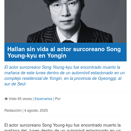
Hallan sin vida al actor surcoreano Song
Young-kyu en Yongin
El actor surcoreano Song Young-kyu fue encontrado muerto la
mañana de este lunes dentro de un automóvil estacionado en un
complejo residencial de Yongin, en la provincia de Gyeonggi, al
sur de Seúl
Visto 65 veces |
Escenarios
| Por
Redacción | 4 agosto, 2025
El actor surcoreano Song Young-kyu fue encontrado muerto la
mañana del lunes dentro de un automóvil estacionado en un