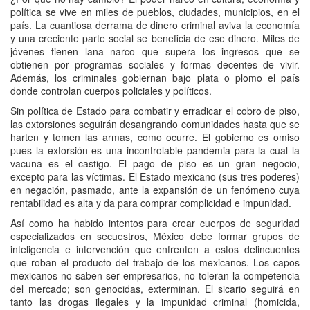
política se vive en miles de pueblos, ciudades, municipios, en el
país. La cuantiosa derrama de dinero criminal aviva la economía
y una creciente parte social se beneficia de ese dinero. Miles de
jóvenes tienen lana narco que supera los ingresos que se
obtienen por programas sociales y formas decentes de vivir.
Además, los criminales gobiernan bajo plata o plomo el país
donde controlan cuerpos policiales y políticos.
Sin política de Estado para combatir y erradicar el cobro de piso,
las extorsiones seguirán desangrando comunidades hasta que se
harten y tomen las armas, como ocurre. El gobierno es omiso
pues la extorsión es una incontrolable pandemia para la cual la
vacuna es el castigo. El pago de piso es un gran negocio,
excepto para las víctimas. El Estado mexicano (sus tres poderes)
en negación, pasmado, ante la expansión de un fenómeno cuya
rentabilidad es alta y da para comprar complicidad e impunidad.
Así como ha habido intentos para crear cuerpos de seguridad
especializados en secuestros, México debe formar grupos de
inteligencia e intervención que enfrenten a estos delincuentes
que roban el producto del trabajo de los mexicanos. Los capos
mexicanos no saben ser empresarios, no toleran la competencia
del mercado; son genocidas, exterminan. El sicario seguirá en
tanto las drogas ilegales y la impunidad criminal (homicida,