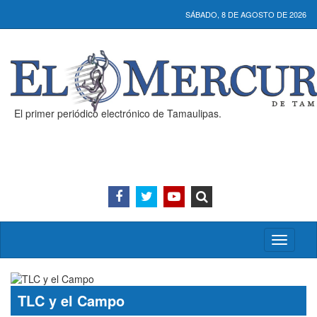
SÁBADO, 8 DE AGOSTO DE 2026
El primer periódico electrónico de Tamaulipas.
Activar/
menú
TLC y el Campo