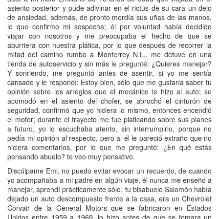
asiento posterior y pude adivinar en el rictus de su cara un dejo
de ansiedad, además, de pronto mordía sus uñas de las manos,
lo que confirmo mi sospecha; él por voluntad había decidido
viajar con nosotros y me preocupaba el hecho de que se
aburriera con nuestra plática, por lo que después de recorrer la
mitad del camino rumbo a Monterrey N.L., me detuve en una
tienda de autoservicio y sin más le pregunté: ¿Quieres manejar?
Y sonriendo, me preguntó antes de asentir, si yo me sentía
cansado y le respondí: Estoy bien, sólo que me gustaría saber tu
opinión sobre los arreglos que el mecánico le hizo al auto; se
acomodó en el asiento del chofer, se abrochó el cinturón de
seguridad, confirmó que yo hiciera lo mismo, entonces encendió
el motor; durante el trayecto me fue platicando sobre sus planes
a futuro, yo lo escuchaba atento, sin interrumpirlo, porque no
pedía mi opinión al respecto, pero al él le pareció extraño que no
hiciera comentarios, por lo que me preguntó: ¿En qué estás
pensando abuelo? te veo muy pensativo.
Discúlpame Emi, no puedo evitar evocar un recuerdo, de cuando
yo acompañaba a mi padre en algún viaje, él nunca me enseñó a
manejar, aprendí prácticamente sólo, tu bisabuelo Salomón había
dejado un auto descompuesto frente a la casa, era un Chevrolet
Corvair de la General Motors que se fabricaron en Estados
Unidos entre 1959 a 1969, lo hizo antes de que se tomara un