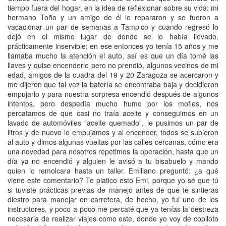
tiempo fuera del hogar, en la idea de reflexionar sobre su vida; mi
hermano Toño y un amigo de él lo repararon y se fueron a
vacacionar un par de semanas a Tampico y cuando regresó lo
dejó en el mismo lugar de donde se lo había llevado,
prácticamente inservible; en ese entonces yo tenía 15 años y me
llamaba mucho la atención el auto, así es que un día tomé las
llaves y quise encenderlo pero no prendió, algunos vecinos de mi
edad, amigos de la cuadra del 19 y 20 Zaragoza se acercaron y
me dijeron que tal vez la batería se encontraba baja y decidieron
empujarlo y para nuestra sorpresa encendió después de algunos
intentos, pero despedía mucho humo por los mofles, nos
percatamos de que casi no traía aceite y conseguimos en un
lavado de automóviles “aceite quemado”, le pusimos un par de
litros y de nuevo lo empujamos y al encender, todos se subieron
al auto y dimos algunas vueltas por las calles cercanas, cómo era
una novedad para nosotros repetimos la operación, hasta que un
día ya no encendió y alguien le avisó a tu bisabuelo y mando
quien lo remolcara hasta un taller. Emiliano preguntó: ¿a qué
viene este comentario? Te platico esto Emi, porque yo sé que tú
si tuviste prácticas previas de manejo antes de que te sintieras
diestro para manejar en carretera, de hecho, yo fui uno de los
instructores, y poco a poco me percaté que ya tenías la destreza
necesaria de realizar viajes como este, donde yo voy de copiloto