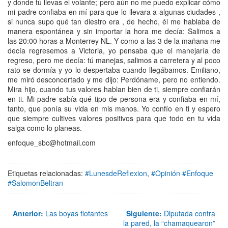
y donde tú llevas el volante; pero aún no me puedo explicar cómo
mi padre confiaba en mí para que lo llevara a algunas ciudades ,
si nunca supo qué tan diestro era , de hecho, él me hablaba de
manera espontánea y sin importar la hora me decía: Salimos a
las 20:00 horas a Monterrey NL. Y como a las 3 de la mañana me
decía regresemos a Victoria, yo pensaba que el manejaría de
regreso, pero me decía: tú manejas, salimos a carretera y al poco
rato se dormía y yo lo despertaba cuando llegábamos. Emiliano,
me miró desconcertado y me dijo: Perdóname, pero no entiendo.
Mira hijo, cuando tus valores hablan bien de ti, siempre confiarán
en ti. Mi padre sabía qué tipo de persona era y confiaba en mí,
tanto, que ponía su vida en mis manos. Yo confío en ti y espero
que siempre cultives valores positivos para que todo en tu vida
salga como lo planeas.
enfoque_sbc@hotmail.com
Etiquetas relacionadas:
#LunesdeReflexion
,
#Opinión #Enfoque
#SalomonBeltran
Anterior:
Las boyas flotantes
Siguiente:
Diputada contra
la pared, la “chamaquearon”