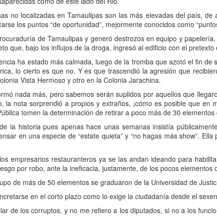
saparecidas cómo de este lado del Rio.
onas no localizadas en Tamaulipas son las más elevadas del país, de 
carse los puntos “de oportunidad”, mejormente conocidos como “puntos 
a Procuraduría de Tamaulipas y generó destrozos en equipo y papelería,
o que, bajo los influjos de la droga, ingresó al edificio con el pretexto
lencia ha estado más calmada, luego de la tromba que azotó el fin de
ctrica, lo cierto es que no. Y es que trascendió la agresión que recibi
olonia Vista Hermoso y otro en la Colonia Jarachina.
formó nada más, pero sabemos serán suplidos por aquellos que llegaro
, la nota sorprendió a propios y extraños, ¡cómo es posible que en m
ública tomen la determinación de retirar a poco más de 30 elementos d
de la historia pues apenas hace unas semanas insistía públicament
pensar en una especie de “estate quieta” y “no hagas más show”. Ella 
los empresarios restauranteros ya se las andan ideando para habilitar
iesgo por robo, ante la ineficacia, justamente, de los pocos elementos d
grupo de más de 50 elementos se graduaron de la Universidad de Justici
 concretarse en el corto plazo como lo exige la ciudadanía desde el sexe
 de los corruptos, y no me refiero a los diputados, si no a los funcio