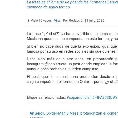
La frase es el lema de un post de los hermanos Larriet
campeón de aquel torneo
Visto 76 veces |
Viral
| Por Redacción | 1 julio, 2026
La frase “¿Y si sí?” se ha convertido en el lema de
Mexicana quede como campeona en este torneo, y aunqu
Si bien no cabe duda de que la expresión, igual qu
famosa por su uso en redes sociales sin que quienes l
Hace algo más de cuatro años, en preparación pa
Instagram @peplarrieta un post donde emplean la fras
aunque poco probables, pueden cumplirse.
El post, que tiene una buena producción desde el p
salga campeón en el torneo de Qatar… pero, “¿y si sí?
Etiquetas relacionadas:
#copamundial
,
#FIFA2026
,
#Ys
Anterior:
Spider-Man y Messi protagonizan el comerc