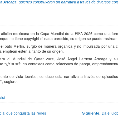
a Arteaga, quienes construyeron un narrativa a través de diversos epis
 la afición mexicana en la Copa Mundial de la FIFA 2026 como una for
e no tiene copyright ni nada parecido, su origen se puede rastrear 
e el pato Merlín, surgió de manera orgánica y no impulsada por un
a emplean estén al tanto de su origen.
ra el Mundial de Qatar 2022, José Ángel Larrieta Arteaga y s
e “¿Y si sí?” en contextos como relaciones de pareja, emprendimientos
unto de vista técnico, conduce esta narrativa a través de episodi
”, sugiere.
isi
ial que conquista las redes
Siguiente:
Da el Gobi