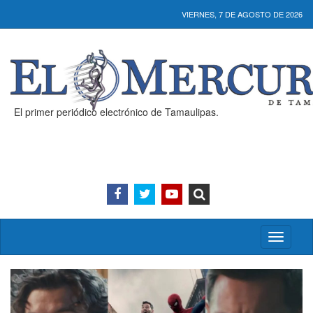
VIERNES, 7 DE AGOSTO DE 2026
El primer periódico electrónico de Tamaulipas.
Activar/
menú