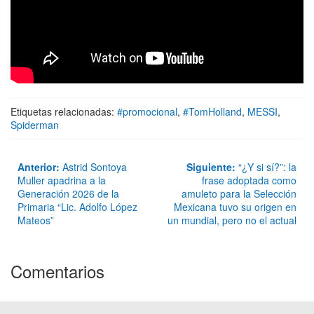
Etiquetas relacionadas:
#promocional
,
#TomHolland
,
MESSI
,
Spiderman
Anterior:
Astrid Sontoya
Siguiente:
“¿Y si sí?”: la
Muller apadrina a la
frase adoptada como
Generación 2026 de la
amuleto para la Selección
Primaria “Lic. Adolfo López
Mexicana tuvo su origen en
Mateos”
un mundial, pero no el actual
Comentarios