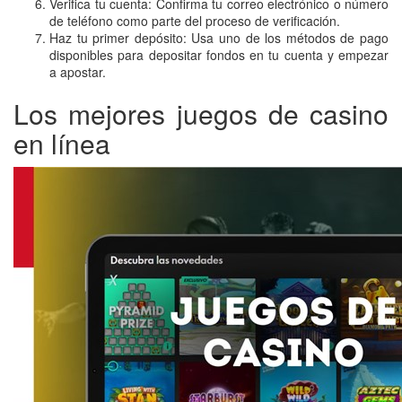
Verifica tu cuenta: Confirma tu correo electrónico o número
de teléfono como parte del proceso de verificación.
Haz tu primer depósito: Usa uno de los métodos de pago
disponibles para depositar fondos en tu cuenta y empezar
a apostar.
Los mejores juegos de casino
en línea