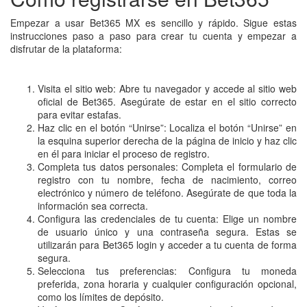
Empezar a usar Bet365 MX es sencillo y rápido. Sigue estas
instrucciones paso a paso para crear tu cuenta y empezar a
disfrutar de la plataforma:
Visita el sitio web: Abre tu navegador y accede al sitio web
oficial de Bet365. Asegúrate de estar en el sitio correcto
para evitar estafas.
Haz clic en el botón “Unirse”: Localiza el botón “Unirse” en
la esquina superior derecha de la página de inicio y haz clic
en él para iniciar el proceso de registro.
Completa tus datos personales: Completa el formulario de
registro con tu nombre, fecha de nacimiento, correo
electrónico y número de teléfono. Asegúrate de que toda la
información sea correcta.
Configura las credenciales de tu cuenta: Elige un nombre
de usuario único y una contraseña segura. Estas se
utilizarán para Bet365 login y acceder a tu cuenta de forma
segura.
Selecciona tus preferencias: Configura tu moneda
preferida, zona horaria y cualquier configuración opcional,
como los límites de depósito.