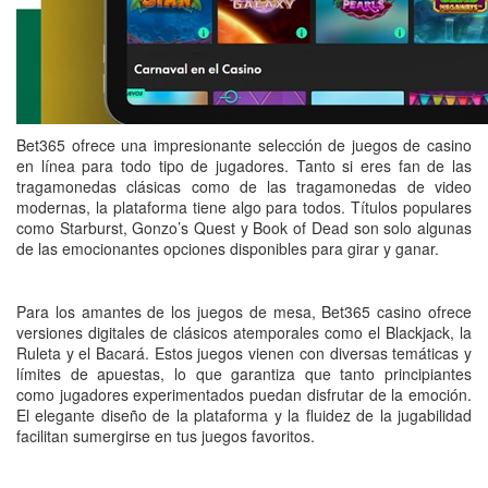
Bet365 ofrece una impresionante selección de juegos de casino
en línea para todo tipo de jugadores. Tanto si eres fan de las
tragamonedas clásicas como de las tragamonedas de video
modernas, la plataforma tiene algo para todos. Títulos populares
como Starburst, Gonzo’s Quest y Book of Dead son solo algunas
de las emocionantes opciones disponibles para girar y ganar.
Para los amantes de los juegos de mesa, Bet365 casino ofrece
versiones digitales de clásicos atemporales como el Blackjack, la
Ruleta y el Bacará. Estos juegos vienen con diversas temáticas y
límites de apuestas, lo que garantiza que tanto principiantes
como jugadores experimentados puedan disfrutar de la emoción.
El elegante diseño de la plataforma y la fluidez de la jugabilidad
facilitan sumergirse en tus juegos favoritos.