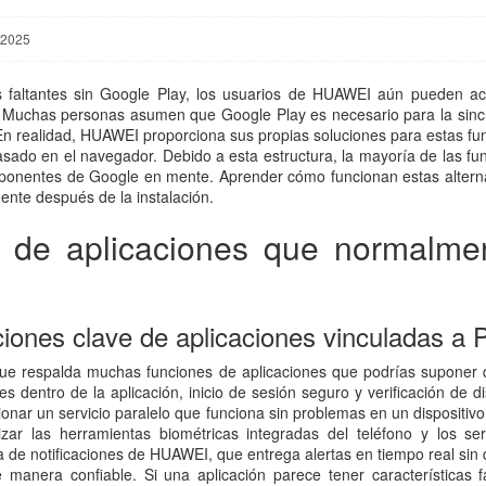
 2025
s faltantes sin Google Play, los usuarios de HUAWEI aún pueden a
o. Muchas personas asumen que Google Play es necesario para la sincr
 En realidad, HUAWEI proporciona sus propias soluciones para estas fun
ado en el navegador. Debido a esta estructura, la mayoría de las fun
mponentes de Google en mente. Aprender cómo funcionan estas alternat
ente después de la instalación.
es de aplicaciones que normalm
nes clave de aplicaciones vinculadas a P
ue respalda muchas funciones de aplicaciones que podrías suponer q
es dentro de la aplicación, inicio de sesión seguro y verificación de
nar un servicio paralelo que funciona sin problemas en un dispositi
izar las herramientas biométricas integradas del teléfono y los se
ma de notificaciones de HUAWEI, que entrega alertas en tiempo real s
e manera confiable. Si una aplicación parece tener características