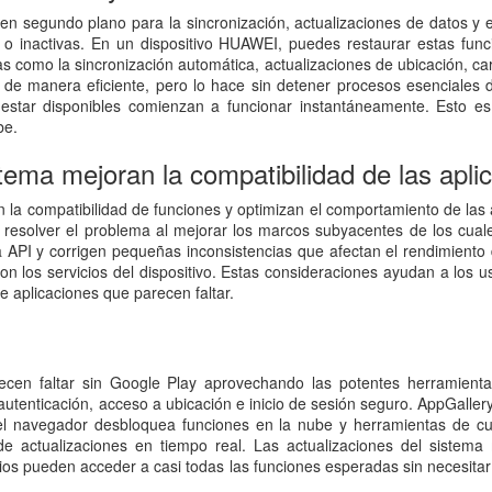
n segundo plano para la sincronización, actualizaciones de datos y es
es o inactivas. En un dispositivo HUAWEI, puedes restaurar estas fun
reas como la sincronización automática, actualizaciones de ubicación,
 de manera eficiente, pero lo hace sin detener procesos esenciales d
tar disponibles comienzan a funcionar instantáneamente. Esto es 
be.
tema mejoran la compatibilidad de las apli
a compatibilidad de funciones y optimizan el comportamiento de las a
e resolver el problema al mejorar los marcos subyacentes de los cual
 la API y corrigen pequeñas inconsistencias que afectan el rendimient
on los servicios del dispositivo. Estas consideraciones ayudan a los
e aplicaciones que parecen faltar.
recen faltar sin Google Play aprovechando las potentes herramie
autenticación, acceso a ubicación e inicio de sesión seguro. AppGaller
el navegador desbloquea funciones en la nube y herramientas de cue
actualizaciones en tiempo real. Las actualizaciones del sistema m
ios pueden acceder a casi todas las funciones esperadas sin necesita