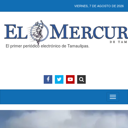
VIERNES, 7 DE AGOSTO DE 2026
El primer periódico electrónico de Tamaulipas.
Activar/
menú