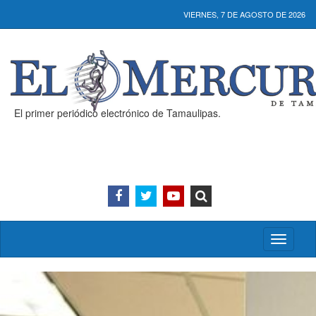
VIERNES, 7 DE AGOSTO DE 2026
El primer periódico electrónico de Tamaulipas.
Activar/
menú