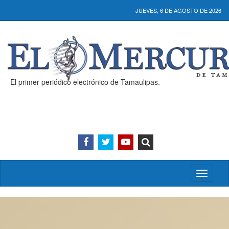
JUEVES, 6 DE AGOSTO DE 2026
El primer periódico electrónico de Tamaulipas.
Activar/
menú