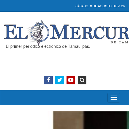
SÁBADO, 8 DE AGOSTO DE 2026
El primer periódico electrónico de Tamaulipas.
Activar/
menú