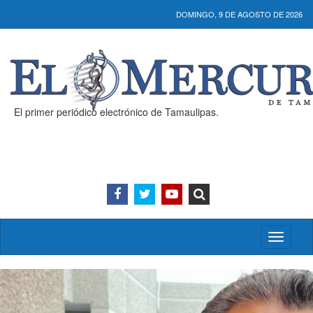
DOMINGO, 9 DE AGOSTO DE 2026
El primer periódico electrónico de Tamaulipas.
Activar/
menú