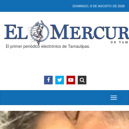
DOMINGO, 9 DE AGOSTO DE 2026
El primer periódico electrónico de Tamaulipas.
Activar/
menú