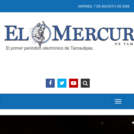
VIERNES, 7 DE AGOSTO DE 2026
El primer periódico electrónico de Tamaulipas.
Activar/
menú