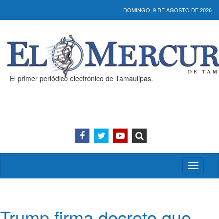
DOMINGO, 9 DE AGOSTO DE 2026
El primer periódico electrónico de Tamaulipas.
Activar/
menú
Trump firma decreto que