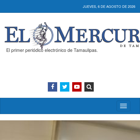
JUEVES, 6 DE AGOSTO DE 2026
El primer periódico electrónico de Tamaulipas.
Activar/
menú